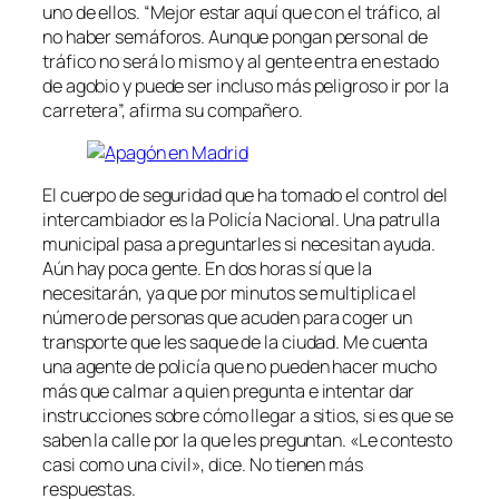
uno de ellos. “Mejor estar aquí que con el tráfico, al
no haber semáforos. Aunque pongan personal de
tráfico no será lo mismo y al gente entra en estado
de agobio y puede ser incluso más peligroso ir por la
carretera”, afirma su compañero.
El cuerpo de seguridad que ha tomado el control del
intercambiador es la Policía Nacional. Una patrulla
municipal pasa a preguntarles si necesitan ayuda.
Aún hay poca gente. En dos horas sí que la
necesitarán, ya que por minutos se multiplica el
número de personas que acuden para coger un
transporte que les saque de la ciudad. Me cuenta
una agente de policía que no pueden hacer mucho
más que calmar a quien pregunta e intentar dar
instrucciones sobre cómo llegar a sitios, si es que se
saben la calle por la que les preguntan. «Le contesto
casi como una civil», dice. No tienen más
respuestas.