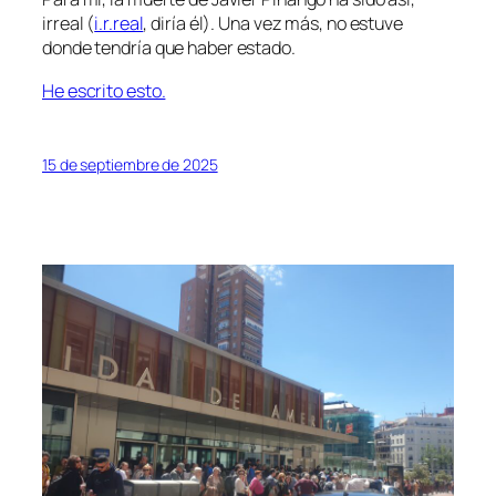
irreal (
i.r.real
, diría él). Una vez más, no estuve
donde tendría que haber estado.
He escrito esto.
15 de septiembre de 2025