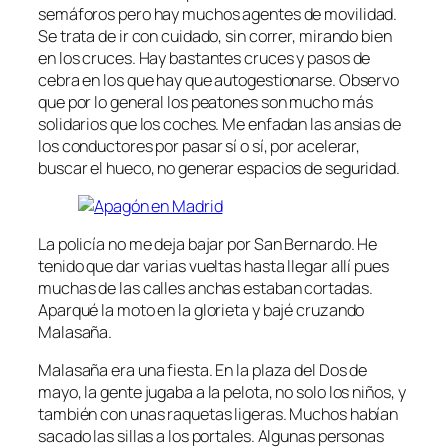
semáforos pero hay muchos agentes de movilidad.
Se trata de ir con cuidado, sin correr, mirando bien
en los cruces. Hay bastantes cruces y pasos de
cebra en los que hay que autogestionarse. Observo
que por lo general los peatones son mucho más
solidarios que los coches. Me enfadan las ansias de
los conductores por pasar sí o sí, por acelerar,
buscar el hueco, no generar espacios de seguridad.
La policía no me deja bajar por San Bernardo. He
tenido que dar varias vueltas hasta llegar allí pues
muchas de las calles anchas estaban cortadas.
Aparqué la moto en la glorieta y bajé cruzando
Malasaña.
Malasaña era una fiesta. En la plaza del Dos de
mayo, la gente jugaba a la pelota, no solo los niños, y
también con unas raquetas ligeras. Muchos habían
sacado las sillas a los portales. Algunas personas