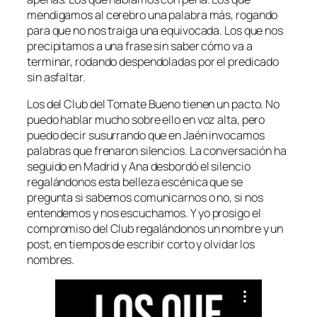
mendigamos al cerebro una palabra más, rogando
para que no nos traiga una equivocada. Los que nos
precipitamos a una frase sin saber cómo va a
terminar, rodando despendoladas por el predicado
sin asfaltar.
Los del Club del Tomate Bueno tienen un pacto. No
puedo hablar mucho sobre ello en voz alta, pero
puedo decir susurrando que en Jaén invocamos
palabras que frenaron silencios. La conversación ha
seguido en Madrid y Ana desbordó el silencio
regalándonos esta belleza escénica que se
pregunta si sabemos comunicarnos o no, si nos
entendemos y nos escuchamos. Y yo prosigo el
compromiso del Club regalándonos un nombre y un
post, en tiempos de escribir corto y olvidar los
nombres.