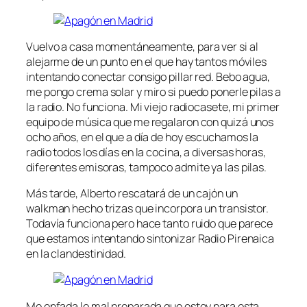
Vuelvo a casa momentáneamente, para ver si al
alejarme de un punto en el que hay tantos móviles
intentando conectar consigo pillar red. Bebo agua,
me pongo crema solar y miro si puedo ponerle pilas a
la radio. No funciona. Mi viejo radiocasete, mi primer
equipo de música que me regalaron con quizá unos
ocho años, en el que a día de hoy escuchamos la
radio todos los días en la cocina, a diversas horas,
diferentes emisoras, tampoco admite ya las pilas.
Más tarde, Alberto rescatará de un cajón un
walkman hecho trizas que incorpora un transistor.
Todavía funciona pero hace tanto ruido que parece
que estamos intentando sintonizar Radio Pirenaica
en la clandestinidad.
Me enfada lo mal preparada que estoy para esta