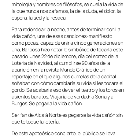
mitología y nombres de filósofos, se cuela la vida de
la que nunca nos zafamos, la de la duda, el dolor, la
espera, la sed y la resaca.
Para redondear la noche, antes de terminar con
La
vida cañón,
una de esas canciones-manifiesto
como pocas, capaz de unir a cinco generaciones en
una, Barbosa hizo notar lo simbólico de tocarla este
pasado lunes 22 de diciembre, día del sorteo de la
Lotería de Navidad, al cumplirse 90 años de la
aparición en la revista Mundo Gráfico de un
reportaje en el que algunos currelas de la capital
soñaban con cómo cambiaría su vida si les tocara el
gordo. Se acabaría eso de ver el teatro y los toros en
asientos baratos. Viajaría de verdad: a Soria y a
Burgos. Se pegaría la vida cañón.
Ser fan de Alcalá Norte es pegarse la vida cañón sin
que te toque la lotería.
De este apoteósico concierto, el público se lleva