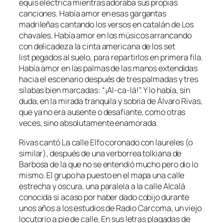
equis eléctrica mientras adoraba sus propias
canciones. Había amor en esas gargantas
madrileñas cantando los versos en catalán de
Los
chavales.
Había amor en los músicos arrancando
con delicadeza la cinta americana de los
set
list
pegados al suelo, para repartirlos en primera fila.
Había amor en las palmas de las manos extendidas
hacia el escenario después de tres palmadas y tres
sílabas bien marcadas: “¡Al-ca-lá!”. Y lo había, sin
duda, en la mirada tranquila y sobria de Álvaro Rivas,
que ya no era ausente o desafiante, como otras
veces, sino absolutamente enamorada.
Rivas cantó
La calle Elfo
coronado con laureles (o
similar), después de una verborrea tolkiana de
Barbosa de la que no se entendió mucho pero dio lo
mismo. El grupo ha puesto en el mapa una calle
estrecha y oscura, una paralela a la calle Alcalá
conocida si acaso por haber dado cobijo durante
unos años a los estudios de Radio Carcoma, un viejo
locutorio a pie de calle. En sus letras plagadas de