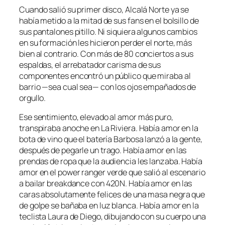
Cuando salió su primer disco, Alcalá Norte ya se
había metido a la mitad de sus fans en el bolsillo de
sus pantalones pitillo. Ni siquiera algunos cambios
en su formación les hicieron perder el norte, más
bien al contrario. Con más de 80 conciertos a sus
espaldas, el arrebatador carisma de sus
componentes encontró un público que miraba al
barrio —sea cual sea— con los ojos empañados de
orgullo.
Ese sentimiento, elevado al amor más puro,
transpiraba anoche en La Riviera. Había amor en la
bota de vino que el batería Barbosa lanzó a la gente,
después de pegarle un trago. Había amor en las
prendas de ropa que la audiencia les lanzaba. Había
amor en el
power ranger
verde que salió al escenario
a bailar breakdance con
420N.
Había amor en las
caras absolutamente felices de una masa negra que
de golpe se bañaba en luz blanca. Había amor en la
teclista Laura de Diego, dibujando con su cuerpo una