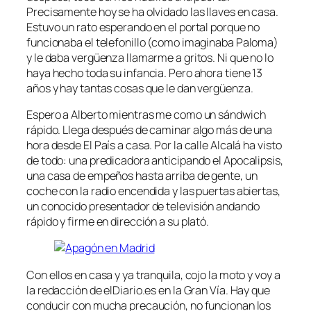
Precisamente hoy se ha olvidado las llaves en casa.
Estuvo un rato esperando en el portal porque no
funcionaba el telefonillo (como imaginaba Paloma)
y le daba vergüenza llamarme a gritos. Ni que no lo
haya hecho toda su infancia. Pero ahora tiene 13
años y hay tantas cosas que le dan vergüenza.
Espero a Alberto mientras me como un sándwich
rápido. Llega después de caminar algo más de una
hora desde El País a casa. Por la calle Alcalá ha visto
de todo: una predicadora anticipando el Apocalipsis,
una casa de empeños hasta arriba de gente, un
coche con la radio encendida y las puertas abiertas,
un conocido presentador de televisión andando
rápido y firme en dirección a su plató.
Con ellos en casa y ya tranquila, cojo la moto y voy a
la redacción de elDiario.es en la Gran Vía. Hay que
conducir con mucha precaución, no funcionan los