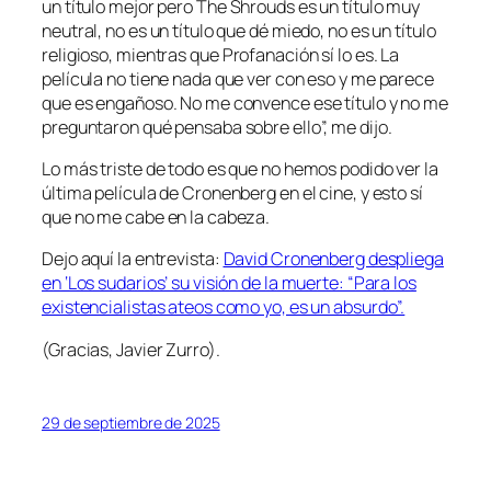
un título mejor pero
The Shrouds
es un título muy
neutral, no es un título que dé miedo, no es un título
religioso, mientras que
Profanación
sí lo es. La
película no tiene nada que ver con eso y me parece
que es engañoso. No me convence ese título y no me
preguntaron qué pensaba sobre ello”, me dijo.
Lo más triste de todo es que no hemos podido ver la
última película de Cronenberg en el cine, y esto sí
que no me cabe en la cabeza.
Dejo aquí la entrevista:
David Cronenberg despliega
en ‘Los sudarios’ su visión de la muerte: “Para los
existencialistas ateos como yo, es un absurdo”.
(Gracias, Javier Zurro).
29 de septiembre de 2025