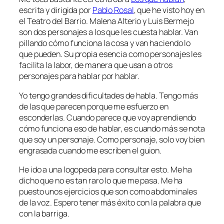
escrita y dirigida por
Pablo Rosal
, que he visto hoy en
el Teatro del Barrio. Malena Alterio y Luis Bermejo
son dos personajes a los que les cuesta hablar. Van
pillando cómo funciona la cosa y van haciendo lo
que pueden. Su propia esencia como personajes les
facilita la labor, de manera que usan a otros
personajes para hablar por hablar.
Yo tengo grandes dificultades de habla. Tengo más
de las que parecen porque me esfuerzo en
esconderlas. Cuando parece que voy aprendiendo
cómo funciona eso de hablar, es cuando más se nota
que soy un personaje. Como personaje, solo voy bien
engrasada cuando me escriben el guion.
He ido a una logopeda para consultar esto. Me ha
dicho que no es tan raro lo que me pasa. Me ha
puesto unos ejercicios que son como abdominales
de la voz. Espero tener más éxito con la palabra que
con la barriga.