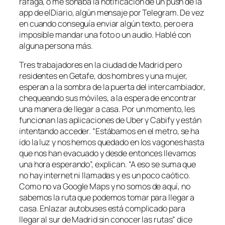
ráfaga, o me sonaba la notificación de un push de la
app de elDiario, algún mensaje por Telegram. De vez
en cuando conseguía enviar algún texto, pero era
imposible mandar una foto o un audio. Hablé con
alguna persona más.
Tres trabajadores en la ciudad de Madrid pero
residentes en Getafe, dos hombres y una mujer,
esperan a la sombra de la puerta del intercambiador,
chequeando sus móviles, a la espera de encontrar
una manera de llegar a casa. Por un momento, les
funcionan las aplicaciones de Uber y Cabify y están
intentando acceder. “Estábamos en el metro, se ha
ido la luz y nos hemos quedado en los vagones hasta
que nos han evacuado y desde entonces llevamos
una hora esperando”, explican. “A eso se suma que
no hay internet ni llamadas y es un poco caótico.
Como no va Google Maps y no somos de aquí, no
sabemos la ruta que podemos tomar para llegar a
casa. Enlazar autobuses está complicado para
llegar al sur de Madrid sin conocer las rutas” dice