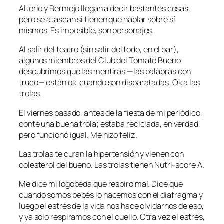
Alterio y Bermejo llegan a decir bastantes cosas,
pero se atascan si tienen que hablar sobre sí
mismos. Es imposible, son personajes.
Al salir del teatro (sin salir del todo, en el bar),
algunos miembros del Club del Tomate Bueno
descubrimos que las mentiras —las palabras con
truco— están ok, cuando son disparatadas. Ok a las
trolas.
El viernes pasado, antes de la fiesta de mi periódico,
conté una buena trola; estaba reciclada, en verdad,
pero funcionó igual. Me hizo feliz.
Las trolas te curan la hipertensión y vienen con
colesterol del bueno. Las trolas tienen Nutri-score A.
Me dice mi logopeda que respiro mal. Dice que
cuando somos bebés lo hacemos con el diafragma y
luego el estrés de la vida nos hace olvidarnos de eso,
y ya solo respiramos con el cuello. Otra vez el estrés,