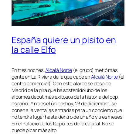
España quiere un pisito en
la calle Elfo
En tres noches,
Alcalá Norte
(el grupo) metió más
gente en La Riviera de la que cabe en
Alcalá Norte
(el
centro comercial). Con este alarde se despide
Madrid de la gira que ha sostenido uno de los
álbumes debut más exitosos de la historia del pop
español. Y no es el único: hoy, 23 de diciembre, se
ponen a la venta las entradas para un concierto que
no tendrá lugar hasta dentro de un año y tres meses.
En el Palacio de los Deportes de la capital. No se
puede picar más alto.