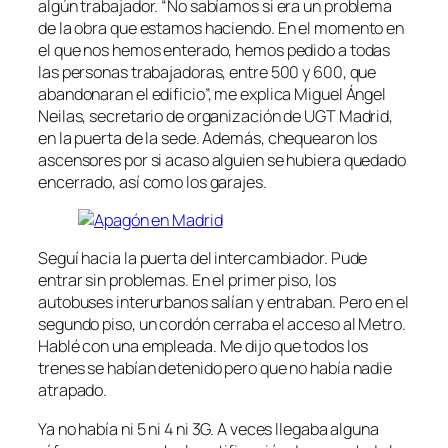
algún trabajador. “No sabíamos si era un problema
de la obra que estamos haciendo. En el momento en
el que nos hemos enterado, hemos pedido a todas
las personas trabajadoras, entre 500 y 600, que
abandonaran el edificio”, me explica Miguel Ángel
Neilas, secretario de organización de UGT Madrid,
en la puerta de la sede. Además, chequearon los
ascensores por si acaso alguien se hubiera quedado
encerrado, así como los garajes.
Seguí hacia la puerta del intercambiador. Pude
entrar sin problemas. En el primer piso, los
autobuses interurbanos salían y entraban. Pero en el
segundo piso, un cordón cerraba el acceso al Metro.
Hablé con una empleada. Me dijo que todos los
trenes se habían detenido pero que no había nadie
atrapado.
Ya no había ni 5 ni 4 ni 3G. A veces llegaba alguna