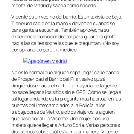
mental de Madrid y sabría cómo hacerlo.
Vicente es un vecino del barrio. Es un taxista de baja.
Tiene una radio en la mano y de vez en cuando se
para gente a escuchar. También aprovecha su
experiencia como conductor para guiar a la gente
hacia las calles sobre las que le preguntan. «No soy
conspiranoico pero…», me dice.
No es lo normal que alguien sepa llegar callejeando
de Prosperidad al Barrio del Pilar, salvo quizá
dirigiéndose hacia el norte. La mayoría de la gente
no sabe llegar a los sitios sin el GPS. Cómo se llega a
tal lugar andando es la pregunta más habitual en las
puertas del intercambiador, a la Policía, a los
trabajadores de Metro, a otros viajeros, a alguien
que pase por allí, a Vicente. Una mujer con una
maleta quiere llegar a Arturo Soria. Varias personas
discutimos sobre cuál es la mejor manera. Vicente