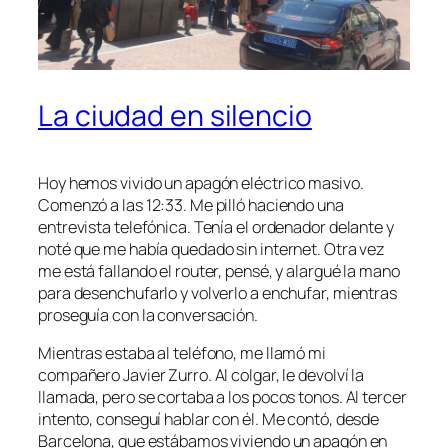
La ciudad en silencio
Hoy hemos vivido un apagón eléctrico masivo.
Comenzó a las 12:33. Me pilló haciendo una
entrevista telefónica. Tenía el ordenador delante y
noté que me había quedado sin internet. Otra vez
me está fallando el router, pensé, y alargué la mano
para desenchufarlo y volverlo a enchufar, mientras
proseguía con la conversación.
Mientras estaba al teléfono, me llamó mi
compañero Javier Zurro. Al colgar, le devolví la
llamada, pero se cortaba a los pocos tonos. Al tercer
intento, conseguí hablar con él. Me contó, desde
Barcelona, que estábamos viviendo un apagón en