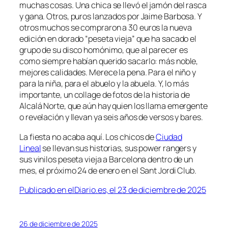
muchas cosas. Una chica se llevó el jamón del rasca
y gana. Otros, puros lanzados por Jaime Barbosa. Y
otros muchos se compraron a 30 euros la nueva
edición en dorado “peseta vieja” que ha sacado el
grupo de su disco homónimo, que al parecer es
como siempre habían querido sacarlo: más noble,
mejores calidades. Merece la pena. Para el niño y
para la niña, para el abuelo y la abuela. Y, lo más
importante, un collage de fotos de la historia de
Alcalá Norte, que aún hay quien los llama emergente
o revelación y llevan ya seis años de versos y bares.
La fiesta no acaba aquí. Los chicos de
Ciudad
Lineal
se llevan sus historias, sus
power rangers
y
sus vinilos peseta vieja a Barcelona dentro de un
mes, el próximo 24 de enero en el Sant Jordi Club.
Publicado en elDiario.es, el 23 de diciembre de 2025
26 de diciembre de 2025