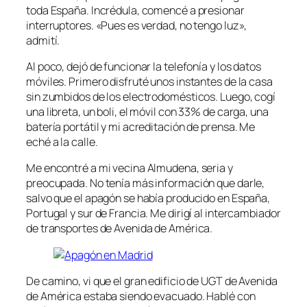
toda España. Incrédula, comencé a presionar
interruptores. «Pues es verdad, no tengo luz»,
admití.
Al poco, dejó de funcionar la telefonía y los datos
móviles. Primero disfruté unos instantes de la casa
sin zumbidos de los electrodomésticos. Luego, cogí
una libreta, un boli, el móvil con 33% de carga, una
batería portátil y mi acreditación de prensa. Me
eché a la calle.
Me encontré a mi vecina Almudena, seria y
preocupada. No tenía más información que darle,
salvo que el apagón se había producido en España,
Portugal y sur de Francia. Me dirigí al intercambiador
de transportes de Avenida de América.
De camino, vi que el gran edificio de UGT de Avenida
de América estaba siendo evacuado. Hablé con