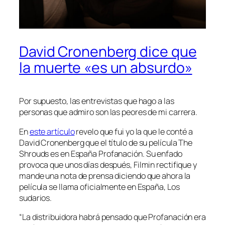
David Cronenberg dice que
la muerte «es un absurdo»
Por supuesto, las entrevistas que hago a las
personas que admiro son las peores de mi carrera.
En
este artículo
revelo que fui yo la que le conté a
David Cronenberg que el título de su película
The
Shrouds
es en España
Profanación
. Su enfado
provoca que unos días después, Filmin rectifique y
mande una nota de prensa diciendo que ahora la
película se llama oficialmente en España,
Los
sudarios.
“La distribuidora habrá pensado que
Profanación
era