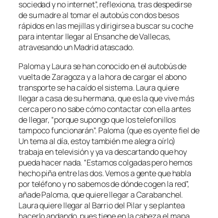
sociedad y no internet”, reflexiona, tras despedirse
de su madre al tomar el autobús con dos besos
rápidos en las mejillas y dirigirse a buscar su coche
para intentar llegar al Ensanche de Vallecas,
atravesando un Madrid atascado.
Paloma y Laura se han conocido en el autobús de
vuelta de Zaragoza y a la hora de cargar el abono
transporte se ha caído el sistema. Laura quiere
llegar a casa de su hermana, que es la que vive más
cerca pero no sabe cómo contactar con ella antes
de llegar, “porque supongo que los telefonillos
tampoco funcionarán”. Paloma (que es oyente fiel de
Un tema al día, estoy también me alegra oírlo)
trabaja en televisión y ya va descartando que hoy
pueda hacer nada. “Estamos colgadas pero hemos
hecho piña entre las dos. Vemos a gente que habla
por teléfono y no sabemos de dónde cogen la red”,
añade Paloma, que quiere llegar a Carabanchel.
Laura quiere llegar al Barrio del Pilar y se plantea
hacerlo andando, pues tiene en la cabeza el mapa