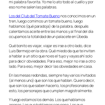
mi palabra favorita. Yo me lo ato todo al cuello y por
eso no me salen las palabras.
Los del Club del Tomate Bueno
nos conocimos en un
tren, luego comimos un tomate bueno, luego
hablamos (qué paradoja) de la palabra, después
calentamos aceite entre las manos y al final del día
ocupamos la totalidad de un palacete en Úbeda.
Qué bonito es viajar, viajar es irse a otro lado, dice
Luis Bermejo en la obra. Qué miedo da que te inviten
a hablar a un sitio que no es el tuyo y vayas ahí solo
para decir obviedades. Para eso, mejor no irse a otro
lado. Para eso, mejor decir las obviedades en casa.
En las mesas redondas, siempre hay varios invitados
(al menos uno) que son los que hablan. Quiero decir,
que son los que saben hacerlo, los profesionales de
esto, los personajes que cumplen magistralmente.
Y luego estamos los demás. Los que hablamos
apenas. Los que hablamos con pena. Los que