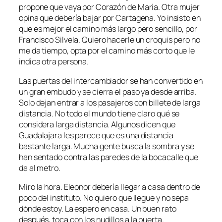
propone que vaya por Corazón de María. Otra mujer
opina que debería bajar por Cartagena. Yo insisto en
que es mejor el camino más largo pero sencillo, por
Francisco Silvela. Quiero hacerle un croquis pero no
me da tiempo, opta por el camino más corto que le
indica otra persona.
Las puertas del intercambiador se han convertido en
un gran embudo y se cierra el paso ya desde arriba.
Solo dejan entrar a los pasajeros con billete de larga
distancia. No todo el mundo tiene claro qué se
considera larga distancia. Algunos dicen que
Guadalajara les parece que es una distancia
bastante larga. Mucha gente busca la sombra y se
han sentado contra las paredes de la bocacalle que
da al metro.
Miro la hora. Eleonor debería llegar a casa dentro de
poco del instituto. No quiero que llegue y no sepa
dónde estoy. La espero en casa. Un buen rato
después, toca con los nudillos a la puerta.