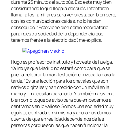
durante 25 minutos el autobús. Eso está muy bien,
considerando lo que llegará después. Intentaron
llamar a los familiares para ver si estaban bien pero,
con las comunicaciones caídas, no lo habían
conseguido. “Esto viene bien como recordatorio
para nuestra sociedad de la dependencia que
tenemos frente a la electricidad”, me explica.
Hugo es profesor de instituto y hoy está de huelga.
Ya intuye que Madrid no estará como para que se
pueda celebrar la manifestación convocada para la
tarde. “Es una lección para los chavales que son
nativos digitales y han crecido con un móvil en la
mano y lo necesitan para todo. Y también nos viene
bien como toque de aviso para que empecemos a
centrarnos en lo valioso. Somos una sociedad muy
egoísta, centrada en sí misma y ahora nos damos
cuenta de que en realidad dependemos de las
personas porque son las que hacen funcionar la