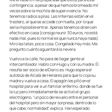
contingencia, a pesar de que hemos bromeado mil
veces sobre la mochila de supervivencia. No
tenemos radios a pilas. Las linternas están en el
trastero, al que se accede con huella, por lo que
sería imposible entrar. Apenas tenemos dinero en
efectivo en casa (consigo reunir 30 euros, no está
nada mal, pues lo normal es que nunca haya nada).
Miro las latas: poca cosa. Congelado hay más. Me
pregunto cuánto aguantará la nevera.
Vuelvo a la calle. No para de llegar gente al
intercambiador. Hablo con Hugo y con su madre. Él
resulta ser socio de elDiario.es. Hugo espera el
autobús de Alcalá de Henares para que lo coja su
madre y vuelva a casa. El apagón les pilló en el
hospital para ver a un familiar enfermo, donde se fue
la luz pero inmediatamente se activó el grupo
electrógeno, “un poco de revuelo entre el personal
del hospital pero sin mayor sorpresa, dentro de lo
que cabe, normalidad”, explica. Han esperado