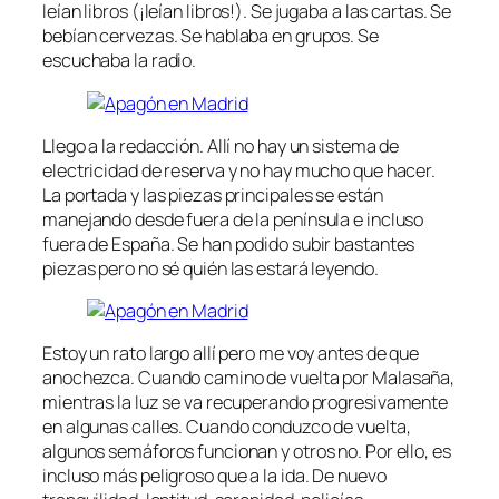
leían libros (¡leían libros!). Se jugaba a las cartas. Se
bebían cervezas. Se hablaba en grupos. Se
escuchaba la radio.
Llego a la redacción. Allí no hay un sistema de
electricidad de reserva y no hay mucho que hacer.
La portada y las piezas principales se están
manejando desde fuera de la península e incluso
fuera de España. Se han podido subir bastantes
piezas pero no sé quién las estará leyendo.
Estoy un rato largo allí pero me voy antes de que
anochezca. Cuando camino de vuelta por Malasaña,
mientras la luz se va recuperando progresivamente
en algunas calles. Cuando conduzco de vuelta,
algunos semáforos funcionan y otros no. Por ello, es
incluso más peligroso que a la ida. De nuevo